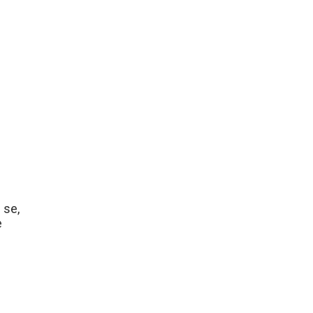
 se,
e