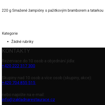
220 g Smažené žampióny s pažitkovým bramborem a tatarkou
Kategorie
Žádné rubriky
KONTAKTY
Rezervace do 10 osob a objednání jídla:
+420 222 317 300
Skupiny nad 10 osob a více osob (skupiny, akce):
+420 704 855 515
nebo napište na e-mail:
info@zakladnarestaurace.cz