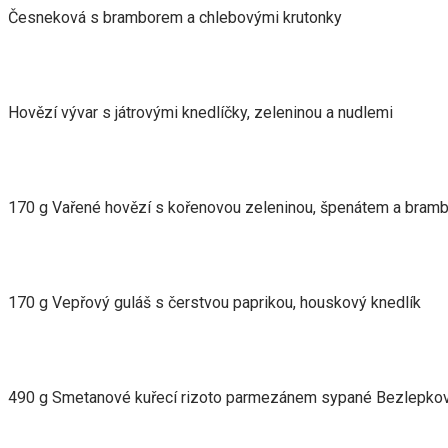
Česneková s bramborem a chlebovými krutonky
Hovězí vývar s játrovými knedlíčky, zeleninou a nudlemi
170 g Vařené hovězí s kořenovou zeleninou, špenátem a bram
170 g Vepřový guláš s čerstvou paprikou, houskový knedlík
490 g Smetanové kuřecí rizoto parmezánem sypané Bezlepko