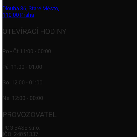
Dlouhá 36, Staré Město,
110 00 Praha
OTEVÍRACÍ HODINY
Po - Čt 11:00 - 00:00
Pá 11:00 - 01:00
So 12:00 - 01:00
Ne 12:00 - 00:00
PROVOZOVATEL
PCG BASE s.r.o.
IČO: 24851337