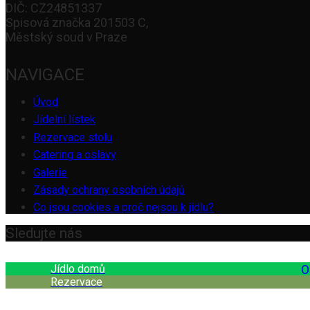
DIČ: CZ24851337
Spisová značka 201503 C,
Městský soud v Praze
NAVIGACE
Úvod
Jídelní lístek
Rezervace stolu
Catering a oslavy
Galerie
Zásady ochrany osobních údajů
Co jsou cookies a proč nejsou k jídlu?
Sledujte nás
Jídlo domů
O
Rezervace