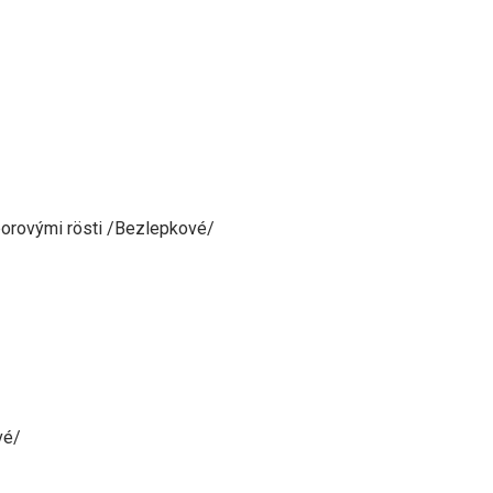
borovými rösti /Bezlepkové/
vé/