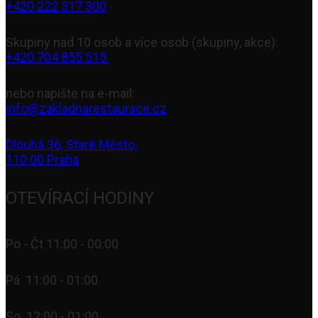
+420 222 317 300
Skupiny nad 10 osob a více osob (skupiny, akce):
+420 704 855 515
nebo napište na e-mail:
info@zakladnarestaurace.cz
Dlouhá 36, Staré Město,
110 00 Praha
OTEVÍRACÍ HODINY
Po - Čt 11:00 - 00:00
Pá 11:00 - 01:00
So 12:00 - 01:00