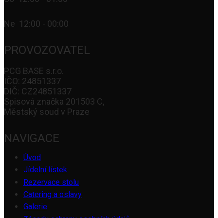
Ne 12:00 - 00:00
PROVOZOVATEL
PCG BASE s.r.o.
IČO: 24851337
DIČ: CZ24851337
Spisová značka 201503 C,
Městský soud v Praze
NAVIGACE
Úvod
Jídelní lístek
Rezervace stolu
Catering a oslavy
Galerie