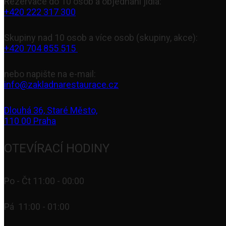
Rezervace do 10 osob a objednání jídla:
+420 222 317 300
Skupiny nad 10 osob a více osob (skupiny, akce):
+420 704 855 515
nebo napište na e-mail:
info@zakladnarestaurace.cz
Dlouhá 36, Staré Město,
110 00 Praha
OTEVÍRACÍ HODINY
Po - Čt 11:00 - 00:00
Pá 11:00 - 01:00