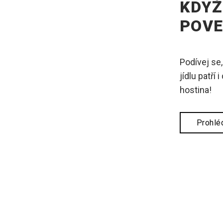
KDYŽ
POVE
Podívej se
jídlu patří
hostina!
Prohléd