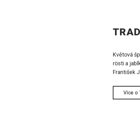
TRAD
Květová šp
rösti a jab
František J
Více o 